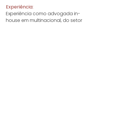
Experiência:
Experiência como advogada in-
house em multinacional, do setor
de tecnologia e saúde, com
atuação integrada ao jurídico
corporativo em revisão e
negociação de contratos, análise
e mitigação de riscos e suporte a
negociações estratégicas.
Experiência em secondment, com
atuação presencial junto ao
cliente, integração entre times e
suporte direto à alta gestão em
demandas sensíveis.
Atuação em auditoria/due
diligence e controles jurídicos, com
organização documental e