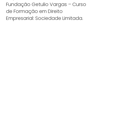
Fundação Getulio Vargas – Curso
de Formação em Direito
Empresarial: Sociedade Limitada.
Experiência:
Atuação consultiva recorrente no
atendimento a grupo empresarial
estrangeiro com operações no
Brasil, prestando suporte jurídico
direto à alta gestão e às áreas
estratégicas da companhia.
Experiência na estruturação de
soluções jurídicas voltadas à
prevenção de passivos, à
sustentação de estratégias
comerciais e à compatibilização
entre exigências legais e objetivos
de negócio.